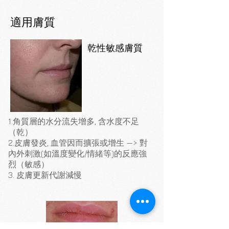
適用膚質
乾性敏感膚質
1.角質層的水分流失增多, 含水度不足
（乾）
2.皮膚發炎, 血管因而擴張或增生 —> 對
內外刺激(如溫度變化/情緒等)的反應強
烈（敏感）
3. 皮膚更新代謝減慢