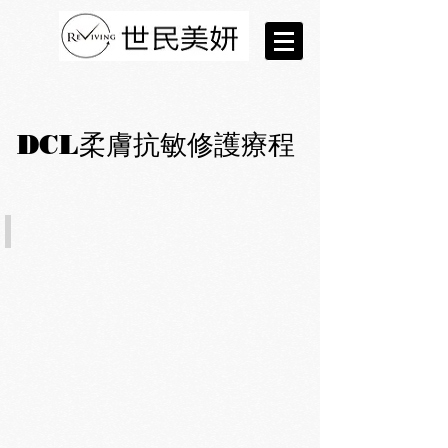
DCL柔膚抗敏修護療程
1. 清潔