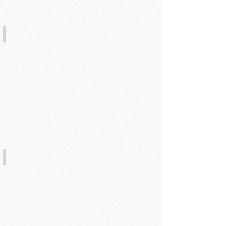
4. 舒緩面膜全臉均勻塗抹
5. 保濕鎖定10分鐘