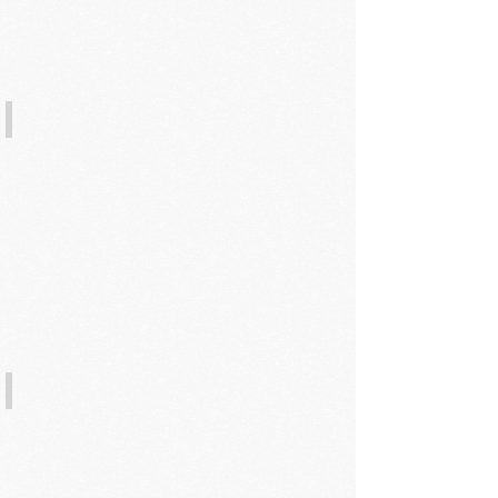
6. 超聲波導入10分鐘：生化糖醛酸導入精華
7. 面膜：柳蘭瞬間修護霜