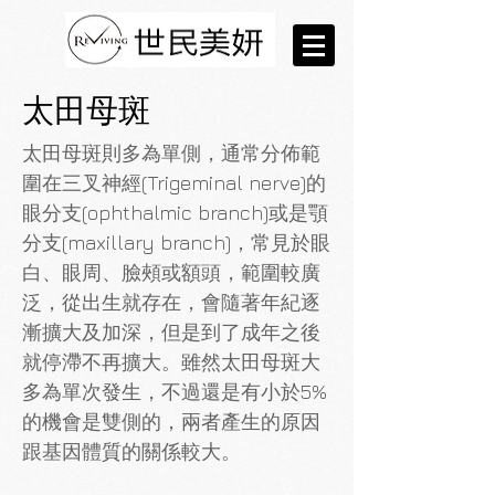
太田母斑
太田母斑則多為單側，通常分佈範
圍在三叉神經(Trigeminal nerve)的
眼分支(ophthalmic branch)或是
顎
分支(maxillary branch)，常見於眼
白、眼周、臉頰或額頭，範圍較廣
泛，從出生就存在，會隨著年
紀逐
漸擴大及加深，但是到了成年之後
就停滯不再擴大。雖然太田母斑大
多為單次發生，不過還是有
小於5%
的機會是雙側的，兩者產生的原因
跟基因體質的關係較大。