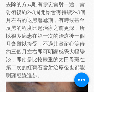
去除的方式唯有除斑雷射一途，雷
射術後約2-3周開始會有持續2-3個
月左右的返黑尷尬期，有時候甚
至
反黑的程度比起治療之前更深，所
以很多病患在第一次的治療後一個
月會難以接受，不過其實耐心
等待
約三個月左右即可明顯感覺大幅變
淡，即使是比較嚴重的太田母斑在
第二次的紅寶石雷射治療後
也都能
明顯感覺進步。