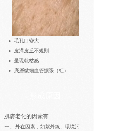
毛孔口變大
皮溝皮丘不規則
呈現乾枯感
底層微細血管擴張（紅）
形成原因
肌膚老化的因素有
ㄧ、
外在因素，如紫外線、環境污